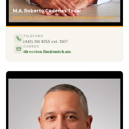
M.A. Roberto Cadenas Tovar
DIRECTOR DE LA FACULTAD DE INGENIERÍA MECÁNICA
TELÉFONO
(443) 316 8355 ext. 3107
CORREO
direccion.fim@umich.mx