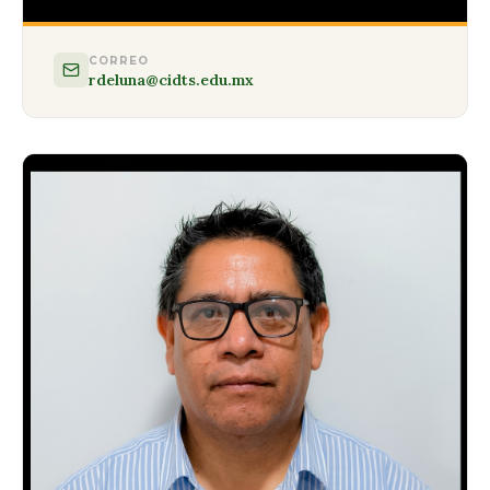
CORREO
rdeluna@cidts.edu.mx